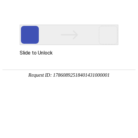
咨询热线：
023-88793070
网站首页
关于地邦
产品中心
环氧地坪漆
彩色沥青路面
工程案例
荣誉资质
地坪知识
联系我们
在线留言
环氧树脂地坪漆
金刚砂耐磨地坪
市政透水混凝土